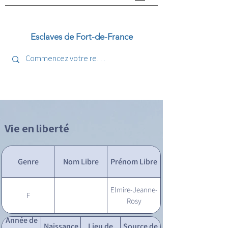
Esclaves de Fort-de-France
Vie en liberté
Genre
Nom Libre
Prénom Libre
Elmire-Jeanne-
F
Rosy
Année de
Naissance
Lieu de
Source de