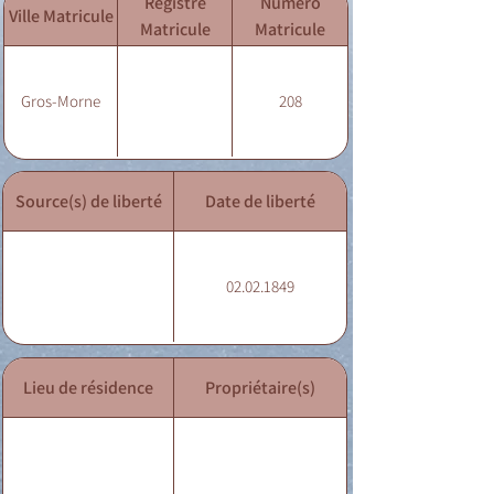
Registre
Numéro
Ville Matricule
Matricule
Matricule
Gros-Morne
208
Source(s) de liberté
Date de liberté
02.02.1849
Lieu de résidence
Propriétaire(s)