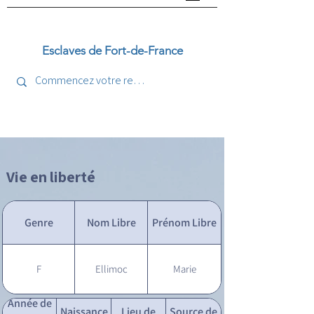
Esclaves de Fort-de-France
Vie en liberté
Genre
Nom Libre
Prénom Libre
F
Ellimoc
Marie
Année de
Naissance
Lieu de
Source de