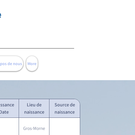
e
opos de nous
More
issance
Lieu de
Source de
Date
naissance
naissance
Gros-Morne