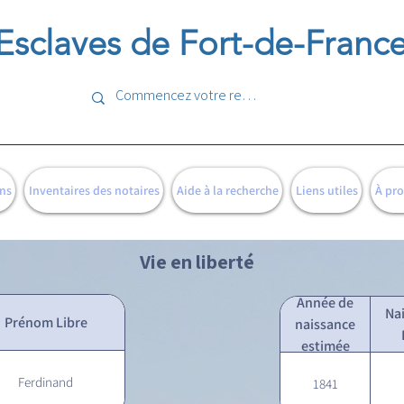
Esclaves de Fort-de-Franc
ns
Inventaires des notaires
Aide à la recherche
Liens utiles
À pr
Vie en liberté
Année de
Na
Prénom Libre
naissance
estimée
Ferdinand
1841