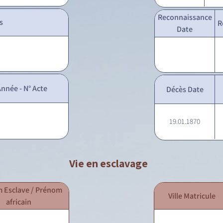
Reconnaissance
s
R
Date
nnée - N° Acte
Décès Date
19.01.1870
Vie en esclavage
 Esclave / Prénom
Ville Matricule
africain