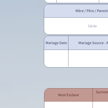
Mère / Père / Parent
Cécile
Mariage Date
Mariage Source - A
Surnom
Nom Esclave