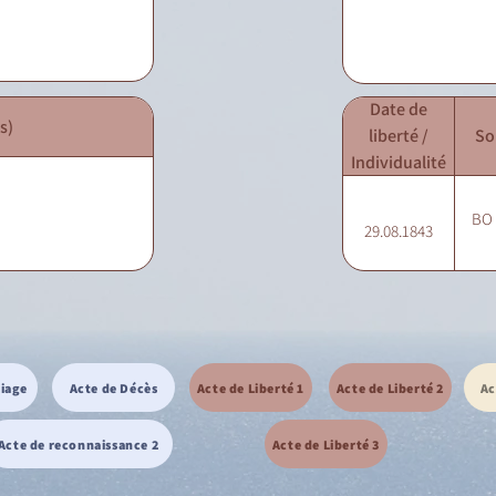
Date de
s)
liberté /
So
Individualité
BO -
29.08.1843
riage
Acte de Décès
Acte de Liberté 1
Acte de Liberté 2
Ac
Acte de reconnaissance 2
Acte de Liberté 3