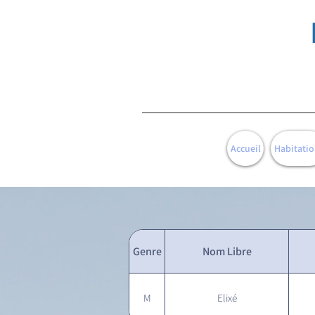
Accueil
Habitatio
Genre
Nom Libre
M
Elixé