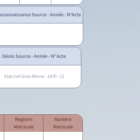
econnaissance Source - Année - N°Acte
Décès Source - Année - N° Acte
Etat civil Gros-Morne - 1870 - 12
Registre
Numéro
Matricule
Matricule