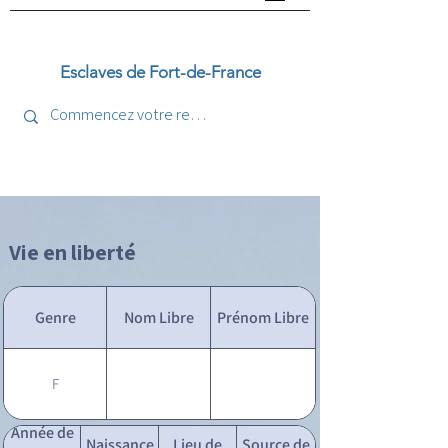
Esclaves de Fort-de-France
Vie en liberté
Genre
Nom Libre
Prénom Libre
F
Année de
Naissance
Lieu de
Source de