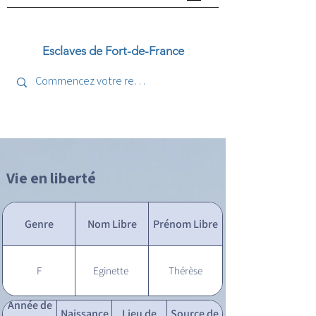
Esclaves de Fort-de-France
Vie en liberté
Genre
Nom Libre
Prénom Libre
F
Eginette
Thérèse
Année de
Naissance
Lieu de
Source de