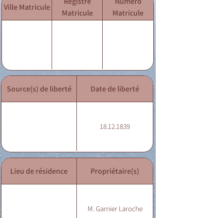
Registre
Numéro
Ville Matricule
Matricule
Matricule
Source(s) de liberté
Date de liberté
18.12.1839
Lieu de résidence
Propriétaire(s)
M. Garnier Laroche