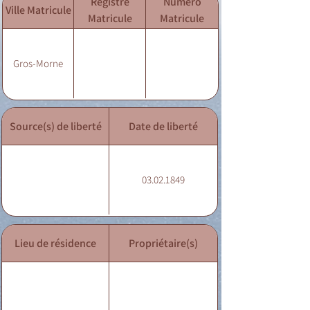
Registre
Numéro
Ville Matricule
Matricule
Matricule
Gros-Morne
Source(s) de liberté
Date de liberté
03.02.1849
Lieu de résidence
Propriétaire(s)