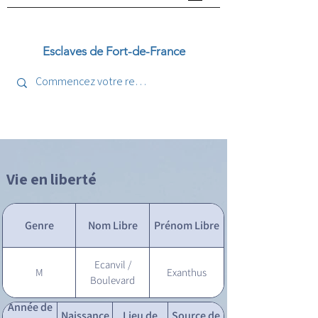
Esclaves de Fort-de-France
Vie en liberté
Genre
Nom Libre
Prénom Libre
Ecanvil /
M
Exanthus
Boulevard
Année de
Naissance
Lieu de
Source de