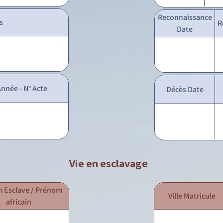
Reconnaissance
s
R
Date
nnée - N° Acte
Décès Date
Vie en esclavage
 Esclave / Prénom
Ville Matricule
africain