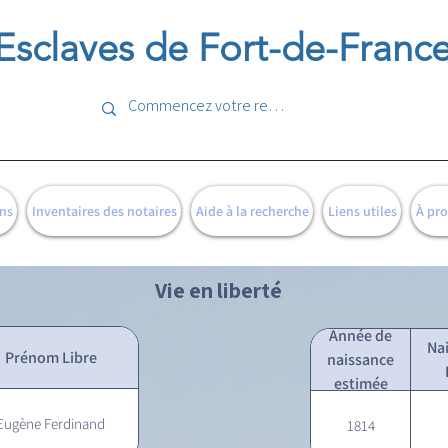
Esclaves de Fort-de-Franc
ns
Inventaires des notaires
Aide à la recherche
Liens utiles
À pr
Vie en liberté
Année de
Na
Prénom Libre
naissance
estimée
Eugène Ferdinand
1814