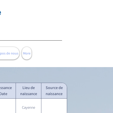
e
opos de nous
More
issance
Lieu de
Source de
Date
naissance
naissance
Cayenne