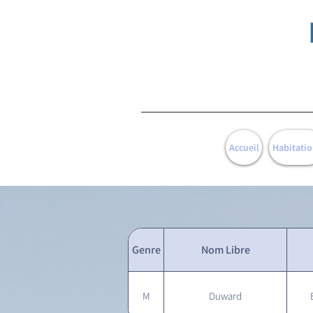
Accueil
Habitatio
Genre
Nom Libre
M
Duward