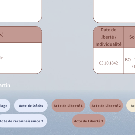
Date de
s)
liberté /
So
Individualité
in
BO - 
03.10.1842
/ 
artin
riage
Acte de Décès
Acte de Liberté 1
Acte de Liberté 2
Ac
Acte de reconnaissance 2
Acte de Liberté 3