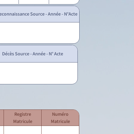
econnaissance Source - Année - N°Acte
Décès Source - Année - N° Acte
Registre
Numéro
Matricule
Matricule