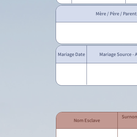
Mère / Père / Parent
Mariage Date
Mariage Source - A
Surnom
Nom Esclave