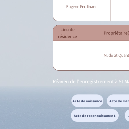
Eugène Ferdinand
Lieu de
Propriétaire(
résidence
M. de St Quant
Réaveu de l'enregistrement à St M
Acte de naissance
Acte de ma
Acte de reconnaissance 1