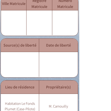
Registre
Numéro
Ville Matricule
Matricule
Matricule
Source(s) de liberté
Date de liberté
Lieu de résidence
Propriétaire(s)
Habitation Le Fonds
M. Camouilly
Plumet (Case-Pilote)