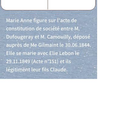
Marie Anne figure sur l'acte de
constitution de société entre M.
Dufougeray et M. Camouilly, déposé
auprès de Me Gilmaint le
30.06.1844
.
Elle se marie avec Elie Lebon le
29.11.1849
(Acte n°151) et ils
légitiment leur fils Claude.
Acte de naissance
Acte de mariage
Acte de Décès
Acte de reconnaissance 1