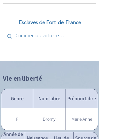
Esclaves de Fort-de-France
Vie en liberté
Genre
Nom Libre
Prénom Libre
F
Dromy
Marie Anne
Année de
Naissance
Lieu de
Source de