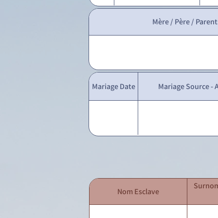
Mère / Père / Parent
Mariage Date
Mariage Source - A
Surnom
Nom Esclave