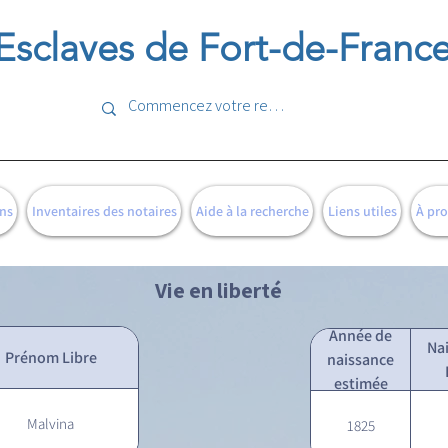
Esclaves de Fort-de-Franc
ns
Inventaires des notaires
Aide à la recherche
Liens utiles
À pr
Vie en liberté
Année de
Na
Prénom Libre
naissance
estimée
Malvina
1825