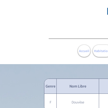
Accueil
Habitatio
Genre
Nom Libre
F
Douvèse