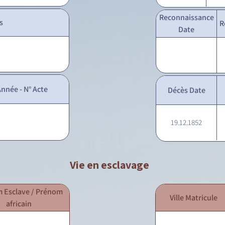
Reconnaissance
s
R
Date
nnée - N° Acte
Décès Date
19.12.1852
Vie en esclavage
 Esclave / Prénom
Ville Matricule
africain