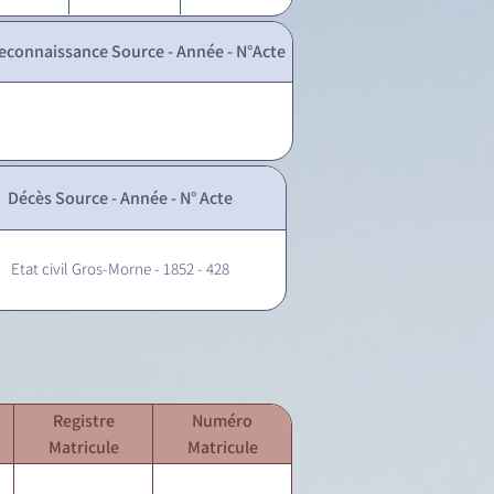
econnaissance Source - Année - N°Acte
Décès Source - Année - N° Acte
Etat civil Gros-Morne - 1852 - 428
Registre
Numéro
Matricule
Matricule