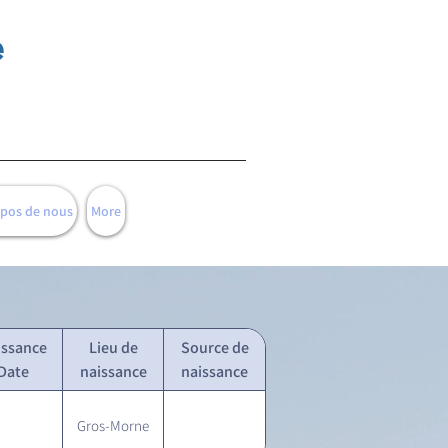
e
opos de nous
More
issance
Lieu de
Source de
Date
naissance
naissance
Gros-Morne