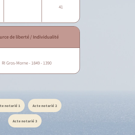
41
urce de liberté / Individualité
RI Gros-Morne - 1849 - 1390
te notarié 1
Acte notarié 2
Acte notarié 3