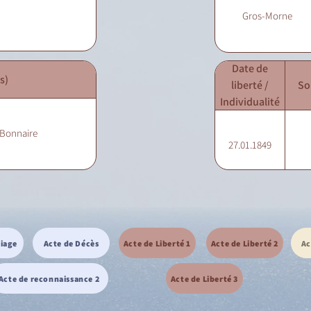
Gros-Morne
Date de
s)
liberté /
So
Individualité
 Bonnaire
27.01.1849
riage
Acte de Décès
Acte de Liberté 1
Acte de Liberté 2
Ac
Acte de reconnaissance 2
Acte de Liberté 3