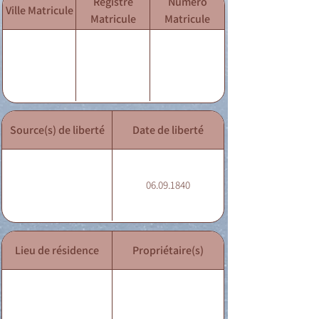
Registre
Numéro
Ville Matricule
Matricule
Matricule
Source(s) de liberté
Date de liberté
06.09.1840
Lieu de résidence
Propriétaire(s)