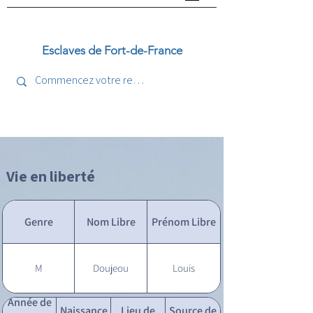
Esclaves de Fort-de-France
Vie en liberté
Genre
Nom Libre
Prénom Libre
M
Doujeou
Louis
Année de
Naissance
Lieu de
Source de