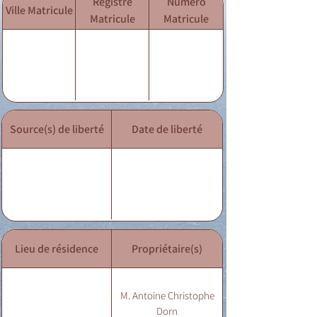
Registre
Numéro
Ville Matricule
Matricule
Matricule
Source(s) de liberté
Date de liberté
Lieu de résidence
Propriétaire(s)
M. Antoine Christophe
Dorn