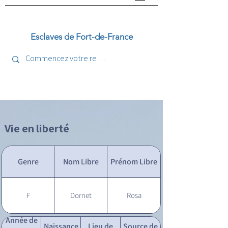
Esclaves de Fort-de-France
Vie en liberté
Genre
Nom Libre
Prénom Libre
F
Dornet
Rosa
Année de
Naissance
Lieu de
Source de