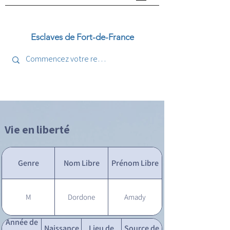
Esclaves de Fort-de-France
Vie en liberté
Genre
Nom Libre
Prénom Libre
M
Dordone
Amady
Année de
Naissance
Lieu de
Source de