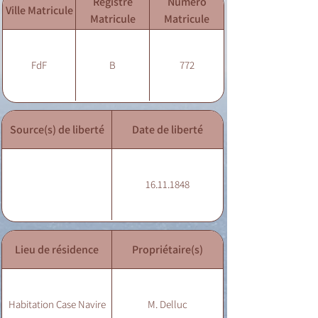
Registre
Numéro
Ville Matricule
Matricule
Matricule
FdF
B
772
Source(s) de liberté
Date de liberté
16.11.1848
Lieu de résidence
Propriétaire(s)
Habitation Case Navire
M. Delluc