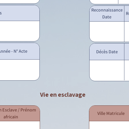
Reconnaissance
s
R
Date
nnée - N° Acte
Décès Date
Vie en esclavage
 Esclave / Prénom
Ville Matricule
africain