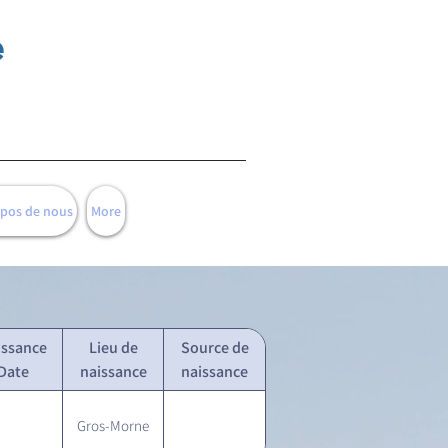
e
opos de nous
More
issance
Lieu de
Source de
Date
naissance
naissance
Gros-Morne