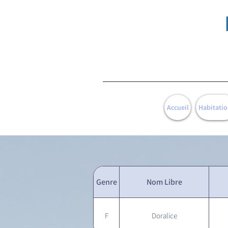
Accueil
Habitatio
Genre
Nom Libre
F
Doralice