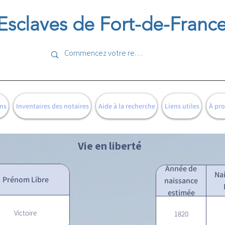
Esclaves de Fort-de-Franc
ns
Inventaires des notaires
Aide à la recherche
Liens utiles
À pr
Vie en liberté
Année de
Na
Prénom Libre
naissance
estimée
Victoire
1820