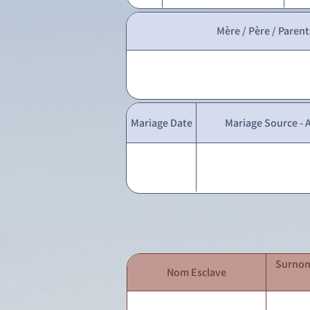
Mère / Père / Parent
Mariage Date
Mariage Source - A
Surnom
Nom Esclave