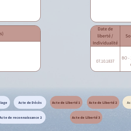
Date de
s)
liberté /
So
Individualité
BO - 
07.10.1837
riage
Acte de Décès
Acte de Liberté 1
Acte de Liberté 2
Ac
Acte de reconnaissance 2
Acte de Liberté 3