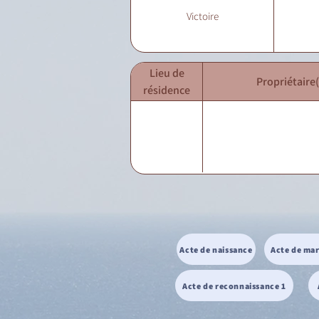
Victoire
Lieu de
Propriétaire(
résidence
Acte de naissance
Acte de ma
Acte de reconnaissance 1