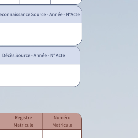
econnaissance Source - Année - N°Acte
Décès Source - Année - N° Acte
Registre
Numéro
Matricule
Matricule