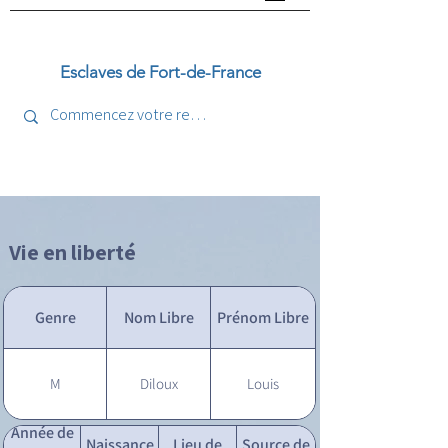
Esclaves de Fort-de-France
Vie en liberté
Genre
Nom Libre
Prénom Libre
M
Diloux
Louis
Année de
Naissance
Lieu de
Source de