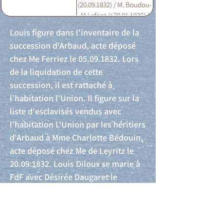
(20.09.1832) / M. Boudou-
M.Lafont (>20.01.1836) /
M. Boudou (>12.1836)
Louis figure dans l'inventaire de la
succession d'Arbaud, acte déposé
chez Me Ferriez le
05.09.1832
. Lors
de la liquidation de cette
succession, il est rattaché à
l'habitation l'Union. Il figure sur la
liste d'esclavisés vendus avec
l'habitation L'Union par les héritiers
d'Arbaud à Mme Charlotte Bédouin,
acte déposé chez Me de Leyritz le
20.09.1832
. Louis Diloux se marie à
FdF avec Désirée Daugaret le
28.02.1862
(Acte n°16).
Acte de naissance