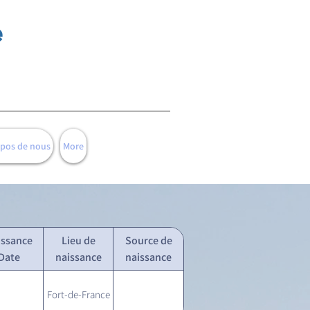
e
opos de nous
More
issance
Lieu de
Source de
Date
naissance
naissance
Fort-de-France