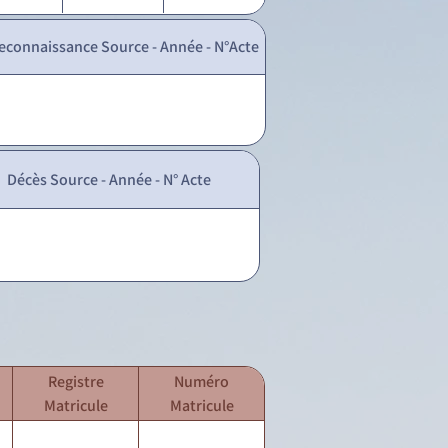
econnaissance Source - Année - N°Acte
Décès Source - Année - N° Acte
Registre
Numéro
Matricule
Matricule