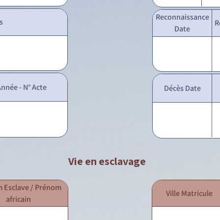
Reconnaissance
s
R
Date
nnée - N° Acte
Décès Date
Vie en esclavage
 Esclave / Prénom
Ville Matricule
africain