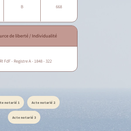
B
668
urce de liberté / Individualité
RI FdF - Registre A - 1848 - 322
te notarié 1
Acte notarié 2
Acte notarié 3