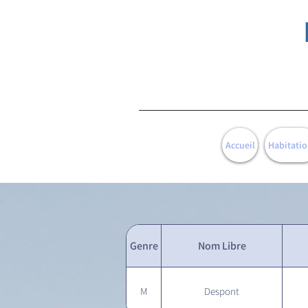
Accueil
Habitatio
Genre
Nom Libre
M
Despont