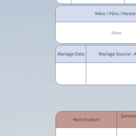
Mère / Père / Parent
Reine
Mariage Date
Mariage Source - A
Surnom
Nom Esclave