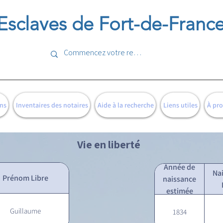
Esclaves de Fort-de-Franc
ns
Inventaires des notaires
Aide à la recherche
Liens utiles
À pr
Vie en liberté
Année de
Na
Prénom Libre
naissance
estimée
Guillaume
1834