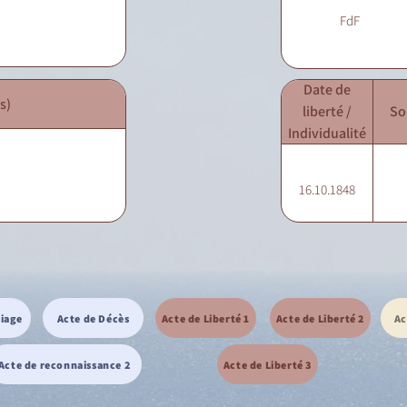
FdF
Date de
s)
liberté /
So
Individualité
16.10.1848
riage
Acte de Décès
Acte de Liberté 1
Acte de Liberté 2
Ac
Acte de reconnaissance 2
Acte de Liberté 3