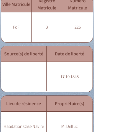
Registre
Numéro
Ville Matricule
Matricule
Matricule
FdF
B
226
Source(s) de liberté
Date de liberté
17.10.1848
Lieu de résidence
Propriétaire(s)
Habitation Case Navire
M. Delluc