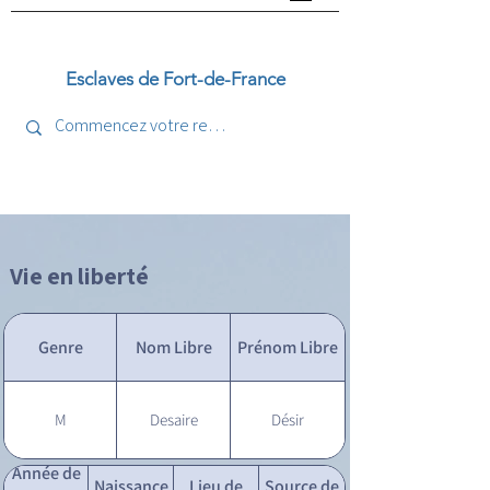
Esclaves de Fort-de-France
Vie en liberté
Genre
Nom Libre
Prénom Libre
M
Desaire
Désir
Année de
Naissance
Lieu de
Source de