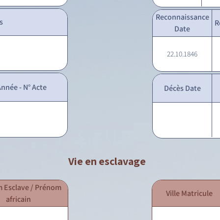
Reconnaissance
s
R
Date
22.10.1846
nnée - N° Acte
Décès Date
Vie en esclavage
 Esclave / Prénom
Ville Matricule
africain