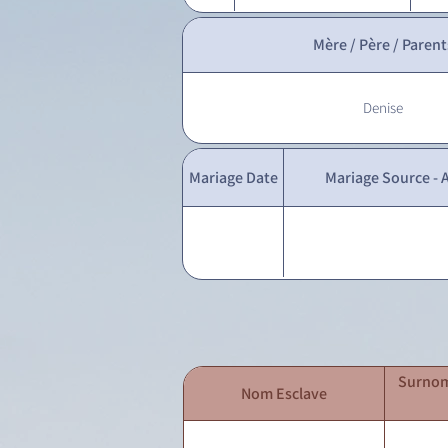
Mère / Père / Parent
Denise
Mariage Date
Mariage Source - A
Surnom
Nom Esclave