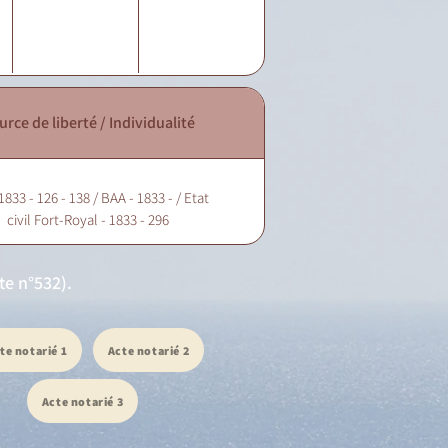
urce de liberté / Individualité
1833 - 126 - 138 / BAA - 1833 - / Etat
civil Fort-Royal - 1833 - 296
te n°532).
te notarié 1
Acte notarié 2
Acte notarié 3