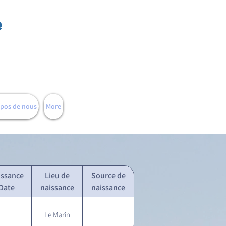
e
opos de nous
More
issance
Lieu de
Source de
Date
naissance
naissance
Le Marin