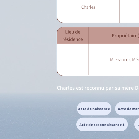
Charles
Lieu de
Propriétaire(
résidence
M. François Mé
Charles est reconnu par sa mère De
Acte de naissance
Acte de ma
Acte de reconnaissance 1