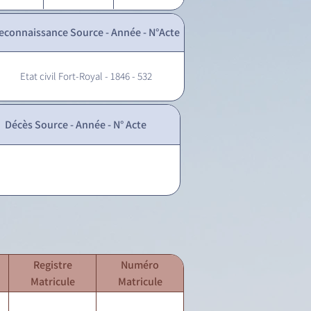
econnaissance Source - Année - N°Acte
Etat civil Fort-Royal - 1846 - 532
Décès Source - Année - N° Acte
Registre
Numéro
Matricule
Matricule