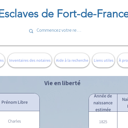
Esclaves de Fort-de-Franc
ns
Inventaires des notaires
Aide à la recherche
Liens utiles
À pr
Vie en liberté
Année de
Na
Prénom Libre
naissance
estimée
Charles
1825