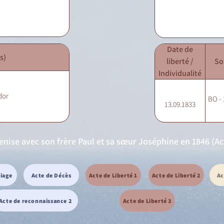
Date de
s)
liberté /
So
Individualité
dor
BO - 
13.09.1833
nise avec son frère Paul et sa sœur Joséphine en 1846 (Ac
riage
Acte de Décès
Acte de Liberté 1
Acte de Liberté 2
Ac
Acte de reconnaissance 2
Acte de Liberté 3