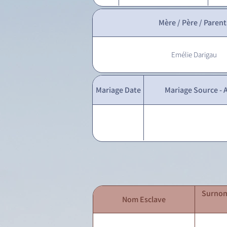
Mère / Père / Parent
Emélie Darigau
Mariage Date
Mariage Source - A
Surnom
Nom Esclave