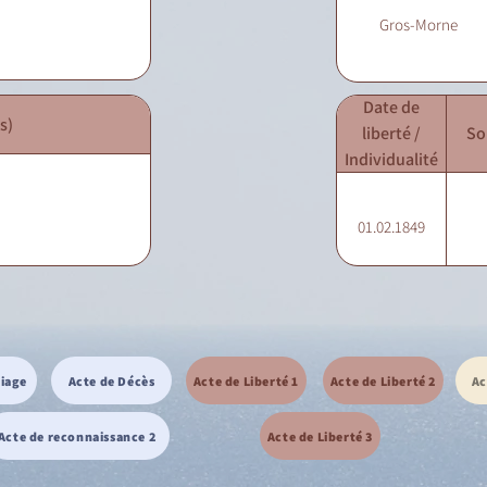
Gros-Morne
Date de
s)
liberté /
So
Individualité
01.02.1849
riage
Acte de Décès
Acte de Liberté 1
Acte de Liberté 2
Ac
Acte de reconnaissance 2
Acte de Liberté 3