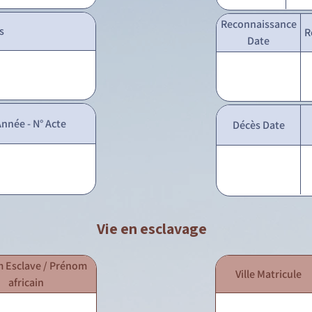
Reconnaissance
s
R
Date
nnée - N° Acte
Décès Date
Vie en esclavage
 Esclave / Prénom
Ville Matricule
africain