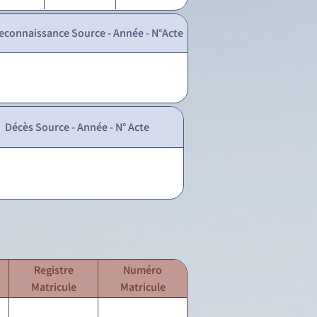
econnaissance Source - Année - N°Acte
Décès Source - Année - N° Acte
Registre
Numéro
Matricule
Matricule