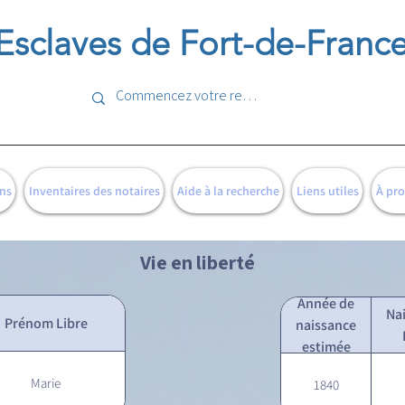
Esclaves de Fort-de-Franc
ns
Inventaires des notaires
Aide à la recherche
Liens utiles
À pr
Vie en liberté
Année de
Na
Prénom Libre
naissance
estimée
Marie
1840