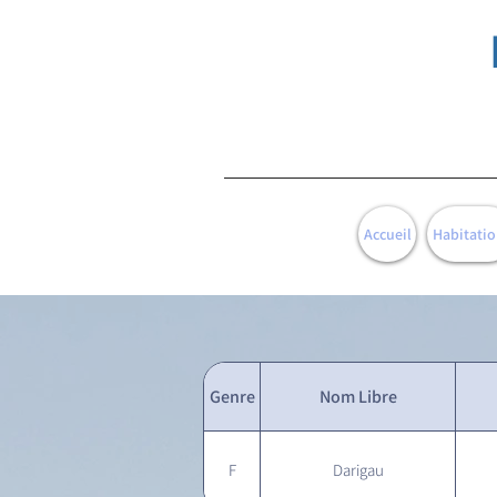
Accueil
Habitatio
Genre
Nom Libre
F
Darigau