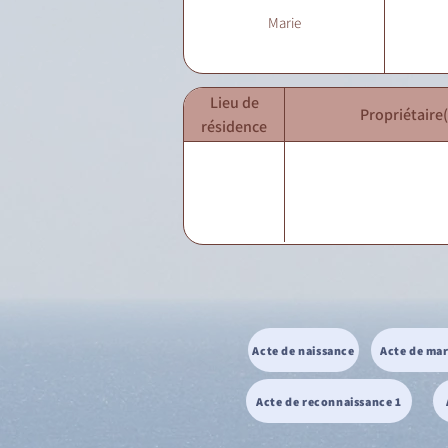
Marie
Lieu de
Propriétaire(
résidence
Acte de naissance
Acte de ma
Acte de reconnaissance 1