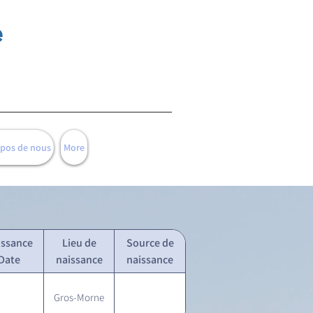
e
opos de nous
More
issance
Lieu de
Source de
Date
naissance
naissance
Gros-Morne