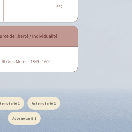
552
urce de liberté / Individualité
RI Gros-Morne - 1849 - 1600
te notarié 1
Acte notarié 2
Acte notarié 3