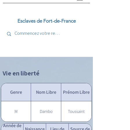
Esclaves de Fort-de-France
Vie en liberté
Genre
Nom Libre
Prénom Libre
M
Dambo
Toussaint
Année de
Naissance
Lieu de
Source de