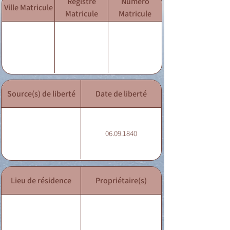
Registre
Numéro
Ville Matricule
Matricule
Matricule
Source(s) de liberté
Date de liberté
06.09.1840
Lieu de résidence
Propriétaire(s)