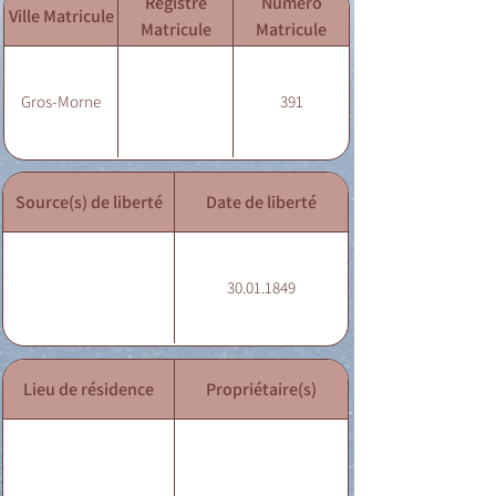
Registre
Numéro
Ville Matricule
Matricule
Matricule
Gros-Morne
391
Source(s) de liberté
Date de liberté
30.01.1849
Lieu de résidence
Propriétaire(s)