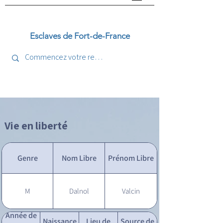
Esclaves de Fort-de-France
Vie en liberté
Genre
Nom Libre
Prénom Libre
M
Dalnol
Valcin
Année de
Naissance
Lieu de
Source de