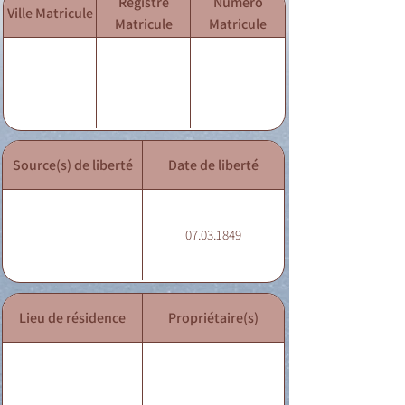
Registre
Numéro
Ville Matricule
Matricule
Matricule
Source(s) de liberté
Date de liberté
07.03.1849
Lieu de résidence
Propriétaire(s)