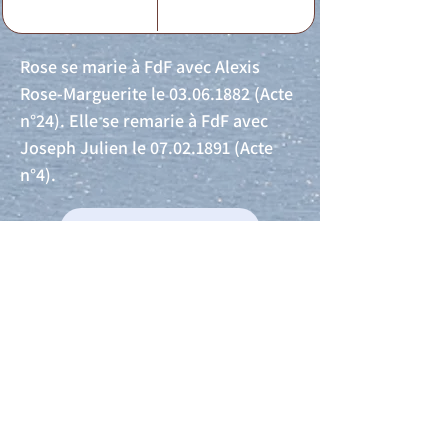
Rose se marie à FdF avec Alexis
Rose-Marguerite le
03.06.1882
(Acte
n°24). Elle se remarie à FdF avec
Joseph Julien le
07.02.1891
(Acte
n°4).
Acte de naissance
Acte de mariage
Acte de Décès
Acte de reconnaissance 1
Acte de reconnaissance 2