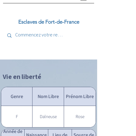
Esclaves de Fort-de-France
Vie en liberté
Genre
Nom Libre
Prénom Libre
F
Dalneuse
Rose
Année de
Naissance
Lieu de
Source de