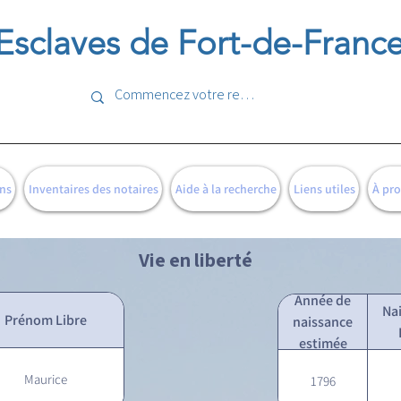
Esclaves de Fort-de-Franc
ns
Inventaires des notaires
Aide à la recherche
Liens utiles
À pr
Vie en liberté
Année de
Na
Prénom Libre
naissance
estimée
Maurice
1796