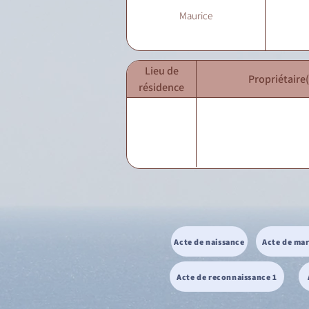
Maurice
Lieu de
Propriétaire(
résidence
Acte de naissance
Acte de ma
Acte de reconnaissance 1