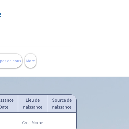
e
opos de nous
More
issance
Lieu de
Source de
Date
naissance
naissance
Gros-Morne