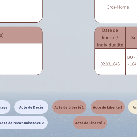
Gros-Morne
Date de
s)
liberté /
So
Individualité
BO - 
02.03.1846
- 184
riage
Acte de Décès
Acte de Liberté 1
Acte de Liberté 2
Ac
Acte de reconnaissance 2
Acte de Liberté 3