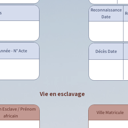
Reconnaissance
s
R
Date
nnée - N° Acte
Décès Date
Vie en esclavage
 Esclave / Prénom
Ville Matricule
africain