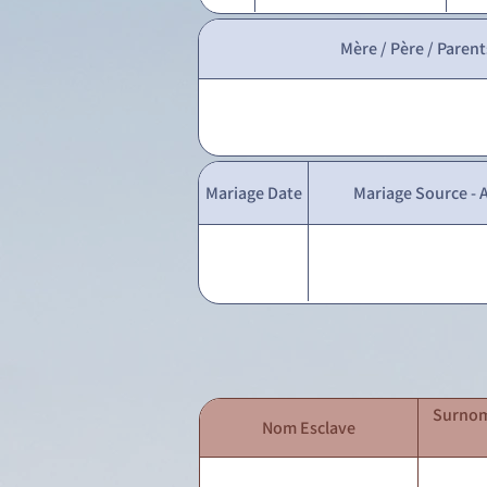
Mère / Père / Parent
Mariage Date
Mariage Source - A
Surnom
Nom Esclave