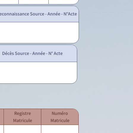
econnaissance Source - Année - N°Acte
Décès Source - Année - N° Acte
Registre
Numéro
Matricule
Matricule