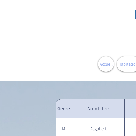
Accueil
Habitatio
Genre
Nom Libre
M
Dagobert