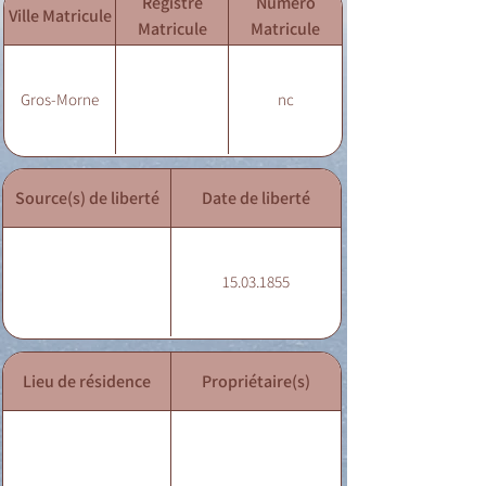
Registre
Numéro
Ville Matricule
Matricule
Matricule
Gros-Morne
nc
Source(s) de liberté
Date de liberté
15.03.1855
Lieu de résidence
Propriétaire(s)