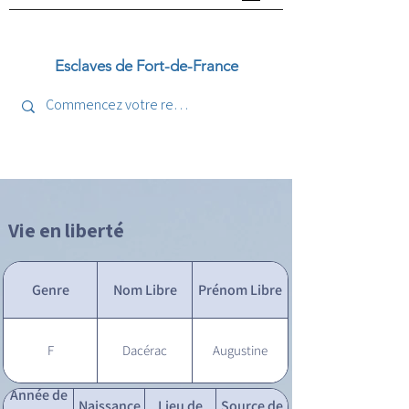
Esclaves de Fort-de-France
Vie en liberté
Genre
Nom Libre
Prénom Libre
F
Dacérac
Augustine
Année de
Naissance
Lieu de
Source de