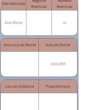
Registre
Numéro
Ville Matricule
Matricule
Matricule
Gros-Morne
nc
Source(s) de liberté
Date de liberté
15.03.1855
Lieu de résidence
Propriétaire(s)