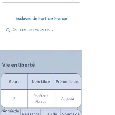
Esclaves de Fort-de-France
Vie en liberté
Genre
Nom Libre
Prénom Libre
Dacérac /
F
Augusta
Abrady
Année de
Naissance
Lieu de
Source de