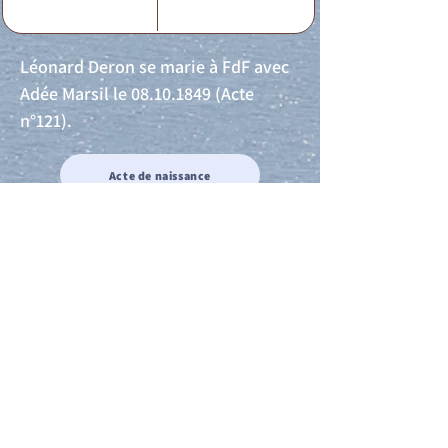
Léonard Deron se marie à FdF avec
Adée Marsil le
08.10.1849
(Acte
n°121).
Acte de naissance
Acte de mariage
Acte de Décès
Acte de reconnaissance 1
Acte de reconnaissance 2
Acte de Liberté 1