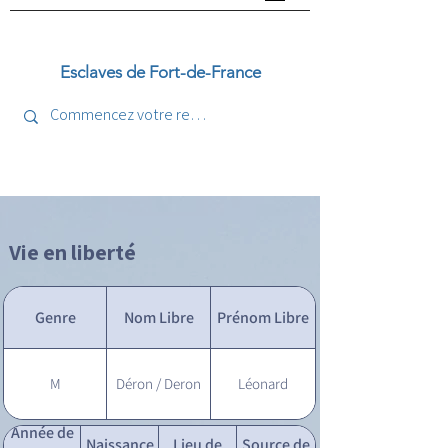
Esclaves de Fort-de-France
Vie en liberté
Genre
Nom Libre
Prénom Libre
M
Déron / Deron
Léonard
Année de
Naissance
Lieu de
Source de