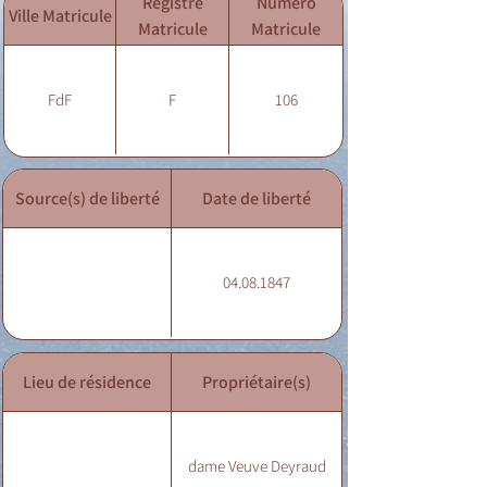
Registre
Numéro
Ville Matricule
Matricule
Matricule
FdF
F
106
Source(s) de liberté
Date de liberté
04.08.1847
Lieu de résidence
Propriétaire(s)
dame Veuve Deyraud