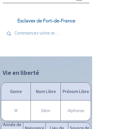
Esclaves de Fort-de-France
Vie en liberté
Genre
Nom Libre
Prénom Libre
M
Déon
Alphonse
Année de
Naissance
Lieu de
Source de