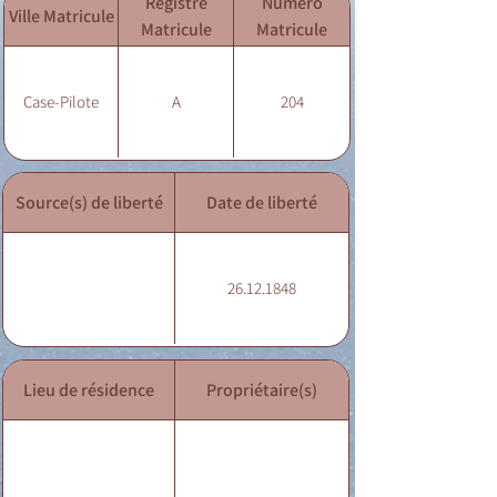
Registre
Numéro
Ville Matricule
Matricule
Matricule
Case-Pilote
A
204
Source(s) de liberté
Date de liberté
26.12.1848
Lieu de résidence
Propriétaire(s)