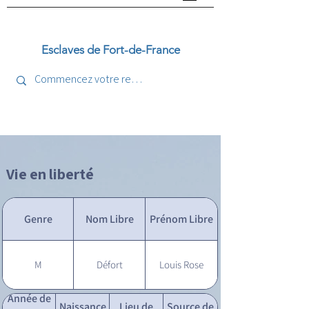
Esclaves de Fort-de-France
Vie en liberté
Genre
Nom Libre
Prénom Libre
M
Défort
Louis Rose
Année de
Naissance
Lieu de
Source de