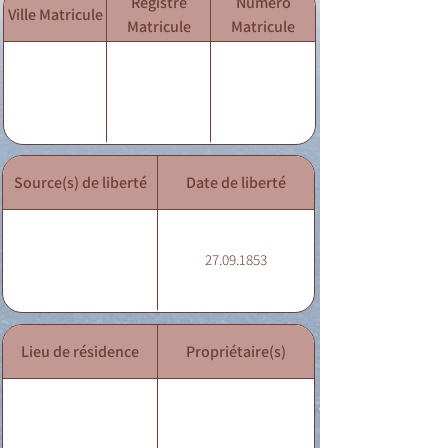
Registre
Numéro
Ville Matricule
Matricule
Matricule
Source(s) de liberté
Date de liberté
27.09.1853
Lieu de résidence
Propriétaire(s)