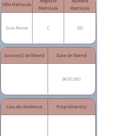
Registre
Numéro
Ville Matricule
Matricule
Matricule
Gros-Morne
C
392
Source(s) de liberté
Date de liberté
06.02.1851
Lieu de résidence
Propriétaire(s)