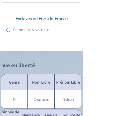
Esclaves de Fort-de-France
Vie en liberté
Genre
Nom Libre
Prénom Libre
M
Cromaras
Nelson
Année de
Naissance
Lieu de
Source de