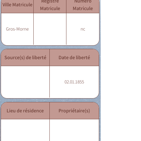
Registre
Numéro
Ville Matricule
Matricule
Matricule
Gros-Morne
nc
Source(s) de liberté
Date de liberté
02.01.1855
Lieu de résidence
Propriétaire(s)