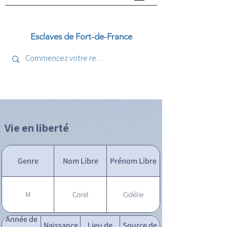
Esclaves de Fort-de-France
Vie en liberté
Genre
Nom Libre
Prénom Libre
M
Corel
Cidélie
Année de
Naissance
Lieu de
Source de