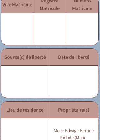
Registre
Numéro
Ville Matricule
Matricule
Matricule
Source(s) de liberté
Date de liberté
Lieu de résidence
Propriétaire(s)
Melle Edwige-Bertine
Parfaite (Marin)