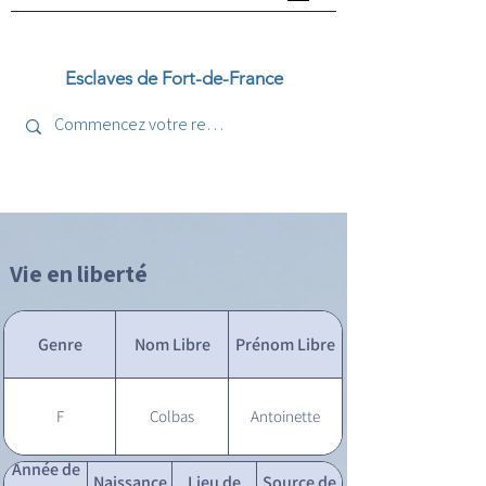
Esclaves de Fort-de-France
Vie en liberté
Genre
Nom Libre
Prénom Libre
F
Colbas
Antoinette
Année de
Naissance
Lieu de
Source de