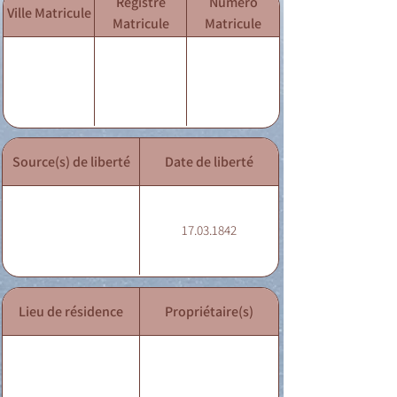
Registre
Numéro
Ville Matricule
Matricule
Matricule
Source(s) de liberté
Date de liberté
17.03.1842
Lieu de résidence
Propriétaire(s)