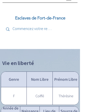
Esclaves de Fort-de-France
Vie en liberté
Genre
Nom Libre
Prénom Libre
F
Coiffé
Thérésine
Année de
Naissance
Lieu de
Source de