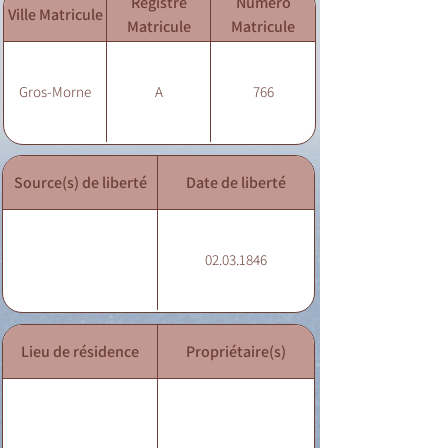
Registre
Numéro
Ville Matricule
Matricule
Matricule
Gros-Morne
A
766
Source(s) de liberté
Date de liberté
02.03.1846
Lieu de résidence
Propriétaire(s)