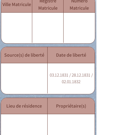
Registre
Numéro
Ville Matricule
Matricule
Matricule
Source(s) de liberté
Date de liberté
03.12.1831 / 28.12.1831 /
02.01.1832
Lieu de résidence
Propriétaire(s)