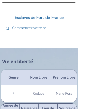
Esclaves de Fort-de-France
Vie en liberté
Genre
Nom Libre
Prénom Libre
F
Codace
Marie-Rose
Année de
Naissance
Lieu de
Source de