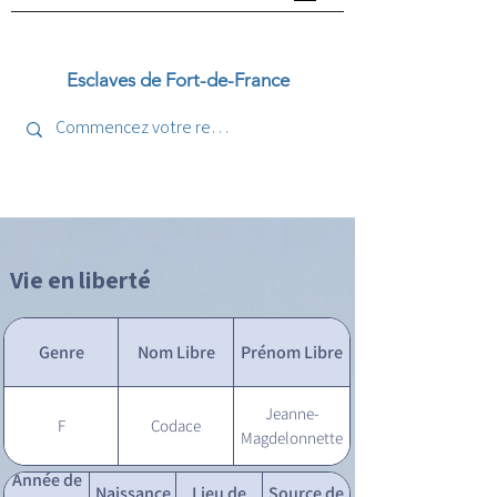
Esclaves de Fort-de-France
Vie en liberté
Genre
Nom Libre
Prénom Libre
Jeanne-
F
Codace
Magdelonnette
Année de
Naissance
Lieu de
Source de