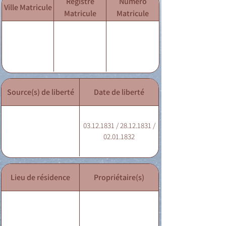
Registre
Numéro
Ville Matricule
Matricule
Matricule
Source(s) de liberté
Date de liberté
03.12.1831 / 28.12.1831 /
02.01.1832
Lieu de résidence
Propriétaire(s)