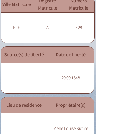
Registre
Numéro
Ville Matricule
Matricule
Matricule
FdF
A
428
Source(s) de liberté
Date de liberté
29.09.1848
Lieu de résidence
Propriétaire(s)
Melle Louise Rufine