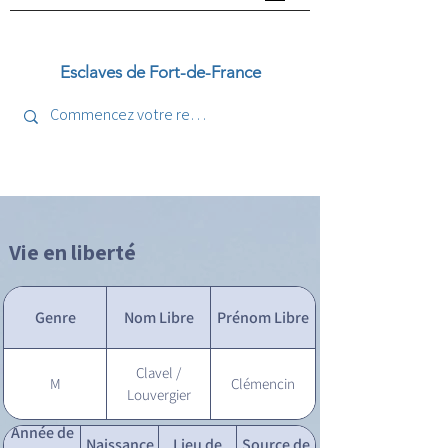
Esclaves de Fort-de-France
Vie en liberté
Genre
Nom Libre
Prénom Libre
Clavel /
M
Clémencin
Louvergier
Année de
Naissance
Lieu de
Source de