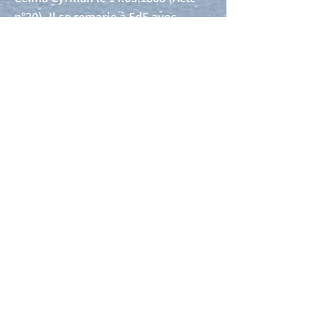
n°20). Il se remarie à FdF avec
Elisabeth Questel le
19.02.1885
(Acte
n°12).
Acte de naissance
Acte de mariage
Acte de Décès
Acte de reconnaissance 1
Acte de reconnaissance 2
Acte de Liberté 1
Acte de Liberté 2