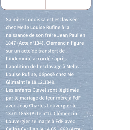
Sa mère Lodoïska est esclavisée
chez Melle Louise Rufine à la
naissance de son frère Jean Paul en
1847 (Acte n°134). Clémencin figure
sur un acte de transfert de
l'indemnité accordée après
l'abolition de l'esclavage à Melle
Louise Rufine, déposé chez Me
Gilmaint le
18.12.1849
.
Les enfants Clavel sont légitimés
par le mariage de leur mère à FdF
avec Jean Charles Louvergier le
13.01.1853
(Acte n°1). Clémencin
Louvergier se marie à FdF avec
Celina Cyrillan le
14.05.1868
(Acte