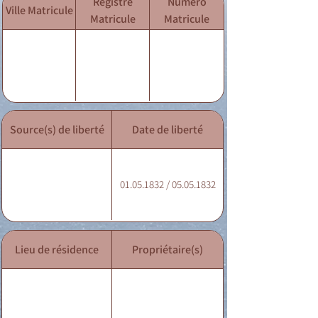
Registre
Numéro
Ville Matricule
Matricule
Matricule
Source(s) de liberté
Date de liberté
01.05.1832 / 05.05.1832
Lieu de résidence
Propriétaire(s)