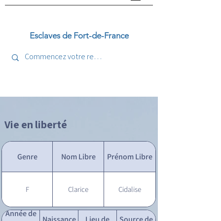
Esclaves de Fort-de-France
Vie en liberté
Genre
Nom Libre
Prénom Libre
F
Clarice
Cidalise
Année de
Naissance
Lieu de
Source de