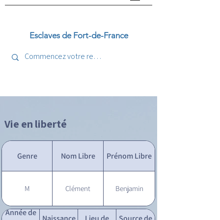
Esclaves de Fort-de-France
Vie en liberté
Genre
Nom Libre
Prénom Libre
M
Clément
Benjamin
Année de
Naissance
Lieu de
Source de