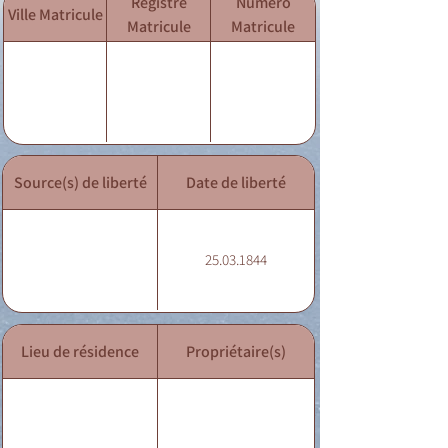
Registre
Numéro
Ville Matricule
Matricule
Matricule
Source(s) de liberté
Date de liberté
25.03.1844
Lieu de résidence
Propriétaire(s)