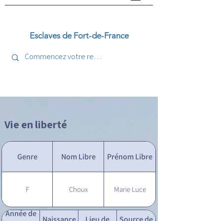
Esclaves de Fort-de-France
Vie en liberté
Genre
Nom Libre
Prénom Libre
F
Choux
Marie Luce
Année de
Naissance
Lieu de
Source de