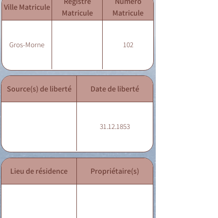
Registre
Numéro
Ville Matricule
Matricule
Matricule
Gros-Morne
102
Source(s) de liberté
Date de liberté
31.12.1853
Lieu de résidence
Propriétaire(s)