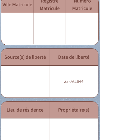
Registre
Numéro
Ville Matricule
Matricule
Matricule
Source(s) de liberté
Date de liberté
23.09.1844
Lieu de résidence
Propriétaire(s)