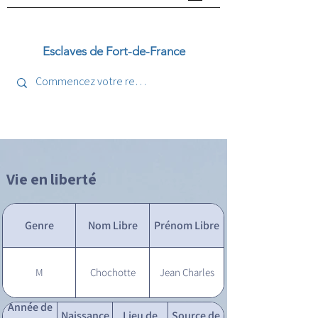
Esclaves de Fort-de-France
Vie en liberté
Genre
Nom Libre
Prénom Libre
M
Chochotte
Jean Charles
Année de
Naissance
Lieu de
Source de