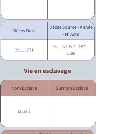
Décès Source - Année
Décès Date
- N° Acte
Etat civil FdF - 1871 -
23.11.1871
1186
Vie en esclavage
Nom Esclave
Surnom Esclave
Louisia