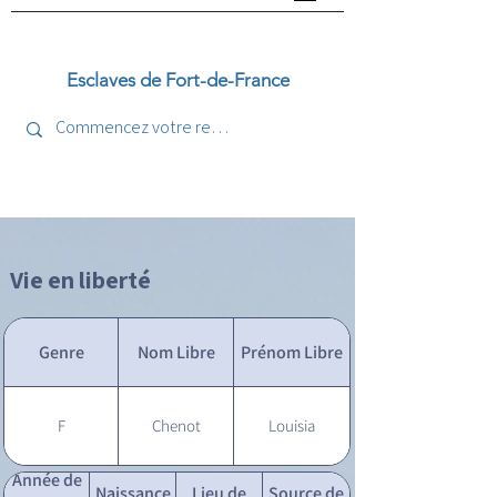
Esclaves de Fort-de-France
Vie en liberté
Genre
Nom Libre
Prénom Libre
F
Chenot
Louisia
Année de
Naissance
Lieu de
Source de