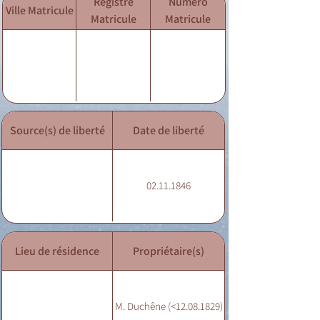
Registre
Numéro
Ville Matricule
Matricule
Matricule
Source(s) de liberté
Date de liberté
02.11.1846
Lieu de résidence
Propriétaire(s)
M. Duchêne (<12.08.1829)