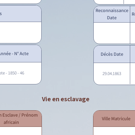
Reconnaissance
s
R
Date
nnée - N° Acte
Décès Date
ote - 1850 - 46
29.04.1863
Vie en esclavage
 Esclave / Prénom
Ville Matricule
africain