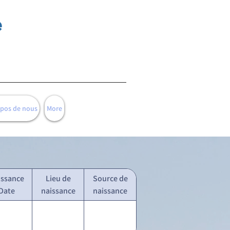
e
opos de nous
More
issance
Lieu de
Source de
Date
naissance
naissance