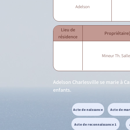
Adelson
Lieu de
Propriétaire(
résidence
Mineur Th. Sall
Adelson Charlesville se marie à Cas
enfants.
Acte de naissance
Acte de ma
Acte de reconnaissance 1