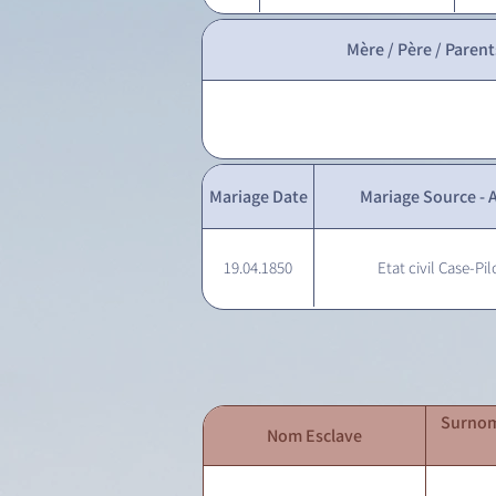
Mère / Père / Parent
Mariage Date
Mariage Source - A
19.04.1850
Etat civil Case-Pil
Surnom
Nom Esclave