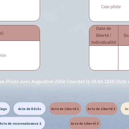
Case-pilote
Date de
s)
liberté /
So
Individualité
eron
e-Pilote avec Augustine Zélie Courdot le 19.04.1850 (Acte n
riage
Acte de Décès
Acte de Liberté 1
Acte de Liberté 2
Ac
Acte de reconnaissance 2
Acte de Liberté 3