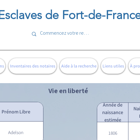
Esclaves de Fort-de-Franc
ns
Inventaires des notaires
Aide à la recherche
Liens utiles
À pr
Vie en liberté
Année de
Na
Prénom Libre
naissance
estimée
Adelson
1806