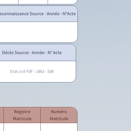
econnaissance Source - Année - N°Acte
Décès Source - Année - N° Acte
Etat civil FdF - 1863 - 508
Registre
Numéro
Matricule
Matricule