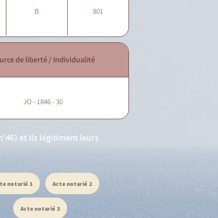
B
801
urce de liberté / Individualité
JO - 1846 - 30
°46) et ils légitiment leurs
te notarié 1
Acte notarié 2
Acte notarié 3