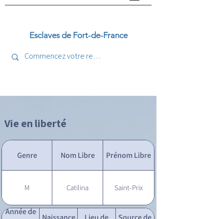
Esclaves de Fort-de-France
Vie en liberté
Genre
Nom Libre
Prénom Libre
M
Catilina
Saint-Prix
Année de
Naissance
Lieu de
Source de