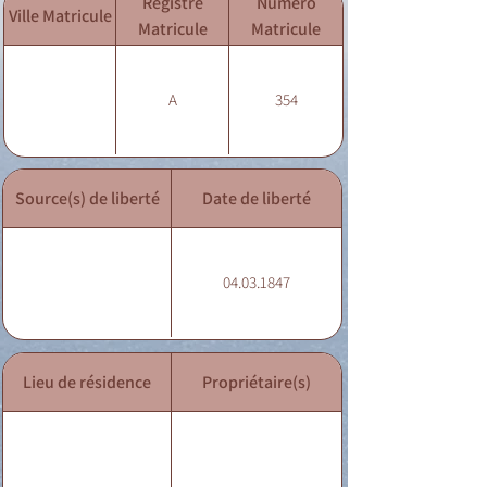
Registre
Numéro
Ville Matricule
Matricule
Matricule
A
354
Source(s) de liberté
Date de liberté
04.03.1847
Lieu de résidence
Propriétaire(s)