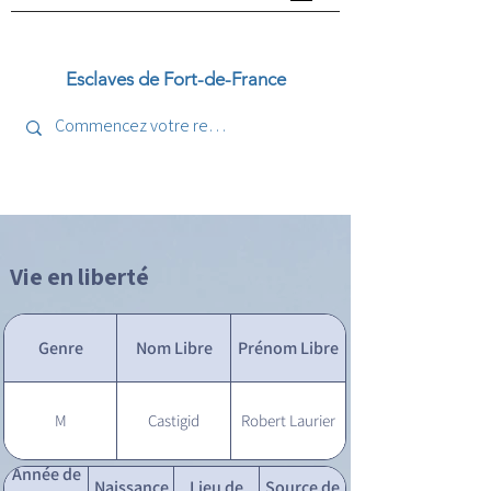
Esclaves de Fort-de-France
Vie en liberté
Genre
Nom Libre
Prénom Libre
M
Castigid
Robert Laurier
Année de
Naissance
Lieu de
Source de