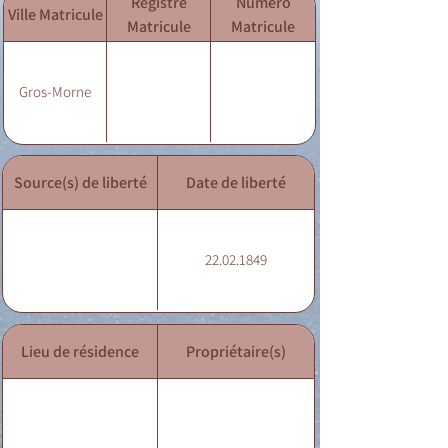
Registre
Numéro
Ville Matricule
Matricule
Matricule
Gros-Morne
Source(s) de liberté
Date de liberté
22.02.1849
Lieu de résidence
Propriétaire(s)