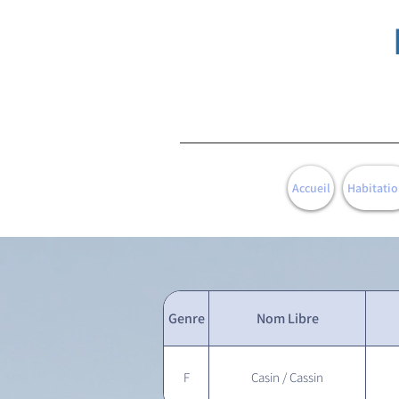
Accueil
Habitatio
Genre
Nom Libre
F
Casin / Cassin