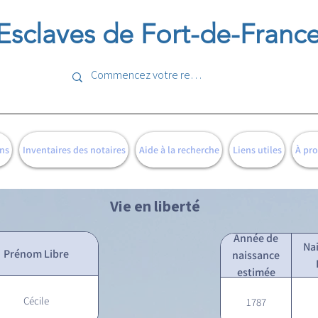
Esclaves de Fort-de-Franc
ns
Inventaires des notaires
Aide à la recherche
Liens utiles
À pr
Vie en liberté
Année de
Na
Prénom Libre
naissance
estimée
Cécile
1787