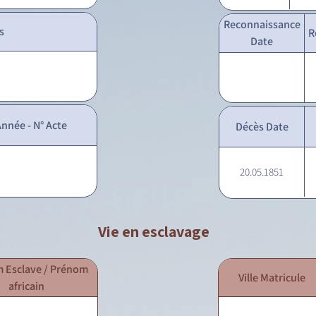
Reconnaissance
s
R
Date
nnée - N° Acte
Décès Date
20.05.1851
Vie en esclavage
 Esclave / Prénom
Ville Matricule
africain