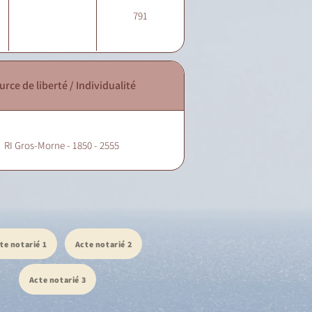
791
urce de liberté / Individualité
RI Gros-Morne - 1850 - 2555
te notarié 1
Acte notarié 2
Acte notarié 3