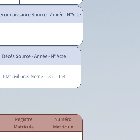
econnaissance Source - Année - N°Acte
Décès Source - Année - N° Acte
Etat civil Gros-Morne - 1851 - 158
Registre
Numéro
Matricule
Matricule