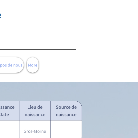
e
opos de nous
More
issance
Lieu de
Source de
Date
naissance
naissance
Gros-Morne