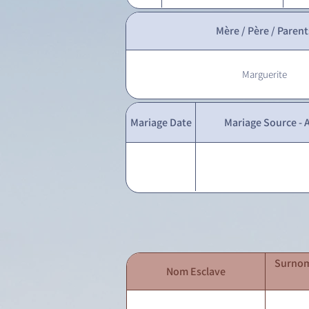
Mère / Père / Parent
Marguerite
Mariage Date
Mariage Source - A
Surnom
Nom Esclave