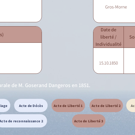
Gros-Morne
Date de
s)
liberté /
So
Individualité
15.10.1850
rurale de M. Goserand Dangeros en 1851.
riage
Acte de Décès
Acte de Liberté 1
Acte de Liberté 2
Ac
Acte de reconnaissance 2
Acte de Liberté 3