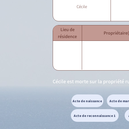
Cécile
Lieu de
Propriétaire(
résidence
Cécile est morte sur la propriété 
Acte de naissance
Acte de ma
Acte de reconnaissance 1