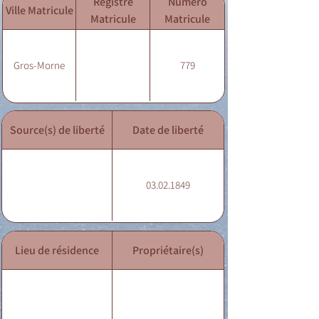
Registre
Numéro
Ville Matricule
Matricule
Matricule
Gros-Morne
779
Source(s) de liberté
Date de liberté
03.02.1849
Lieu de résidence
Propriétaire(s)