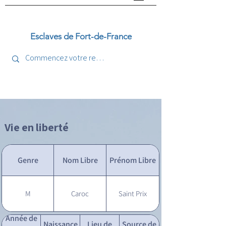
Esclaves de Fort-de-France
Vie en liberté
Genre
Nom Libre
Prénom Libre
M
Caroc
Saint Prix
Année de
Naissance
Lieu de
Source de