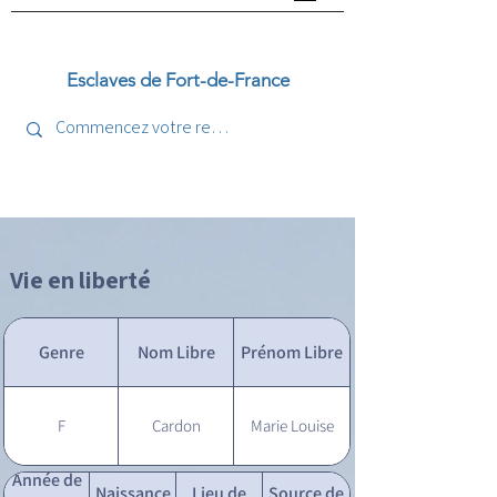
Esclaves de Fort-de-France
Vie en liberté
Genre
Nom Libre
Prénom Libre
F
Cardon
Marie Louise
Année de
Naissance
Lieu de
Source de