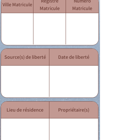
Registre
Numéro
Ville Matricule
Matricule
Matricule
Source(s) de liberté
Date de liberté
Lieu de résidence
Propriétaire(s)