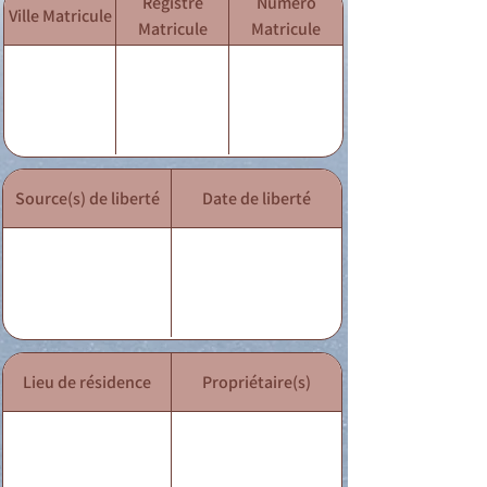
Registre
Numéro
Ville Matricule
Matricule
Matricule
Source(s) de liberté
Date de liberté
Lieu de résidence
Propriétaire(s)