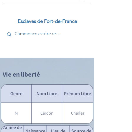
Esclaves de Fort-de-France
Vie en liberté
Genre
Nom Libre
Prénom Libre
M
Cardon
Charles
Année de
Naissance
Lieu de
Source de