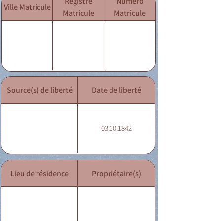
Registre
Numéro
Ville Matricule
Matricule
Matricule
Source(s) de liberté
Date de liberté
03.10.1842
Lieu de résidence
Propriétaire(s)