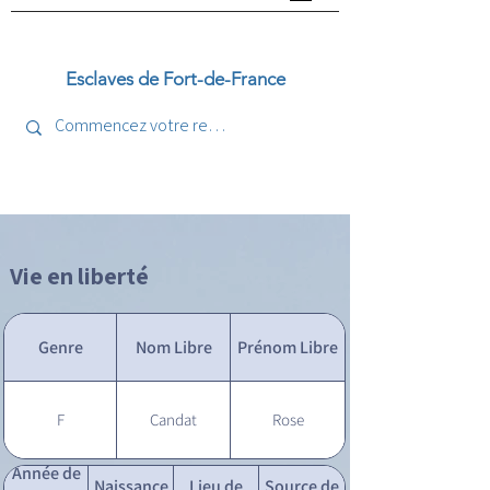
Esclaves de Fort-de-France
Vie en liberté
Genre
Nom Libre
Prénom Libre
F
Candat
Rose
Année de
Naissance
Lieu de
Source de