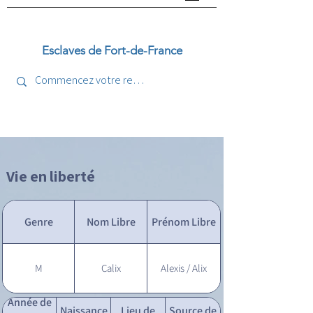
Esclaves de Fort-de-France
Vie en liberté
Genre
Nom Libre
Prénom Libre
M
Calix
Alexis / Alix
Année de
Naissance
Lieu de
Source de