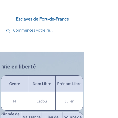
Esclaves de Fort-de-France
Vie en liberté
Genre
Nom Libre
Prénom Libre
M
Cadou
Julien
Année de
Naissance
Lieu de
Source de