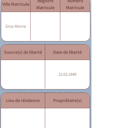
Registre
Numéro
Ville Matricule
Matricule
Matricule
Gros-Morne
Source(s) de liberté
Date de liberté
22.02.1849
Lieu de résidence
Propriétaire(s)